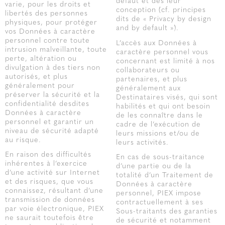
défaut et dès leur
varie, pour les droits et
conception (cf. principes
libertés des personnes
dits de « Privacy by design
physiques, pour protéger
and by default »).
vos Données à caractère
personnel contre toute
L’accès aux Données à
intrusion malveillante, toute
caractère personnel vous
perte, altération ou
concernant est limité à nos
divulgation à des tiers non
collaborateurs ou
autorisés, et plus
partenaires, et plus
généralement pour
généralement aux
préserver la sécurité et la
Destinataires visés, qui sont
confidentialité desdites
habilités et qui ont besoin
Données à caractère
de les connaître dans le
personnel et garantir un
cadre de l’exécution de
niveau de sécurité adapté
leurs missions et/ou de
au risque.
leurs activités.
En raison des difficultés
En cas de sous-traitance
inhérentes à l’exercice
d’une partie ou de la
d’une activité sur Internet
totalité d’un Traitement de
et des risques, que vous
Données à caractère
connaissez, résultant d’une
personnel, PIEX impose
transmission de données
contractuellement à ses
par voie électronique, PIEX
Sous-traitants des garanties
ne saurait toutefois être
de sécurité et notamment