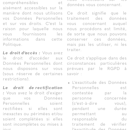
compréhensibles et
données vous concernant.
aisément accessibles sur la
manière dont nous utilisons
Ce droit signifie que le
vos Données Personnelles
traitement des données
et sur vos droits. C’est la
vous concernant auquel
raison pour laquelle nous
nous procédons est limité,
vous fournissons les
de sorte que nous pouvons
informations dans cette
conserver ces données,
Politique.
mais pas les utiliser, ni les
traiter.
Le droit d’accès :
Vous avez
le droit d’accéder aux
Ce droit s’applique dans des
Données Personnelles dont
circonstances particulières
nous disposons sur vous
prévues par le RGPD à
(sous réserve de certaines
savoir :
restrictions).
L’exactitude des Données
Le droit de rectification
Personnelles est
:
Vous avez le droit d’exiger
contestée par la
que vos Données
personne concernée
Personnelles soient
(c’est-à-dire vous),
rectifiées si elles sont
pendant une durée
inexactes ou périmées et/ou
permettant au
soient complétées si elles
responsable du
sont incomplètes ou mises à
traitement de vérifier
jour.
l’exactitude des Données