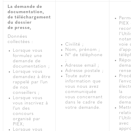
La demande de
documentation,
de téléchargement
Perme
du dossier
PIEX
de presse,
recon
l’Util
Données
nota
collectées :
Civilité ;
voie 
Nom, prénom ;
d’app
Lorsque vous
N° de téléphone
télép
formulez une
;
Répo
demande de
Adresse email ;
dema
documentation ;
Adresse postale ;
rens
Lorsque vous
Toute autre
Proc
demandez à être
information que
l’env
rappelé par l’un
vous nous avez
élect
de nos
communiquée
la
conseillers ;
vous concernant
docu
Lorsque vous
dans le cadre de
dema
vous inscrivez à
votre demande.
Mett
l’un des
relat
concours
l’Util
organisé par
avec 
PIEX;
appro
Lorsque vous