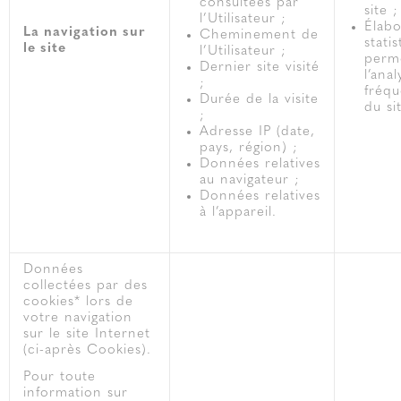
consultées par
site ;
l’Utilisateur ;
Élabo
La navigation sur
Cheminement de
stati
le site
l’Utilisateur ;
perm
Dernier site visité
l’ana
;
fréqu
Durée de la visite
du si
;
Adresse IP (date,
pays, région) ;
Données relatives
au navigateur ;
Données relatives
à l’appareil.
Données
collectées par des
cookies* lors de
votre navigation
sur le site Internet
(ci-après Cookies).
Pour toute
information sur