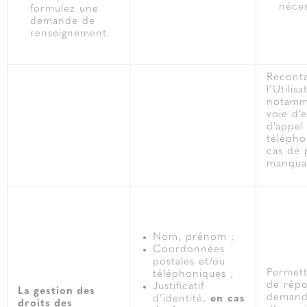
néces
formulez une
demande de
renseignement.
Recont
l’Utilisa
notamm
voie d’
d’appel
télépho
cas de 
manqua
Nom, prénom ;
Coordonnées
postales et/ou
Permett
téléphoniques ;
de rép
Justificatif
La gestion des
demand
d’identité,
en
cas
droits des