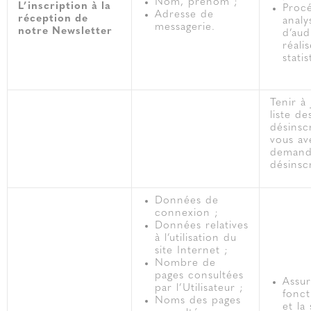
Nom, prénom ;
L’inscription à la
Proc
Adresse de
réception de
analy
messagerie.
notre Newsletter
d’aud
réali
statis
Tenir à
liste de
désinscr
vous av
demand
désinscr
Données de
connexion ;
Données relatives
à l’utilisation du
site Internet ;
Nombre de
pages consultées
Assur
par l’Utilisateur ;
fonc
Noms des pages
et la