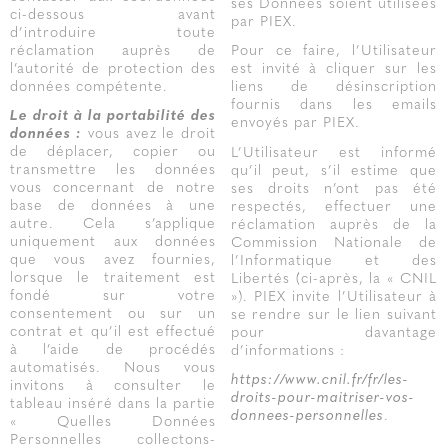
ses Données soient utilisées
ci-dessous avant
par PIEX.
d’introduire toute
réclamation auprès de
Pour ce faire, l’Utilisateur
l’autorité de protection des
est invité à cliquer sur les
données compétente.
liens de désinscription
fournis dans les emails
Le droit à la portabilité des
envoyés par PIEX.
données :
vous avez le droit
de déplacer, copier ou
L’Utilisateur est informé
transmettre les données
qu’il peut, s’il estime que
vous concernant de notre
ses droits n’ont pas été
base de données à une
respectés, effectuer une
autre. Cela s’applique
réclamation auprès de la
uniquement aux données
Commission Nationale de
que vous avez fournies,
l’Informatique et des
lorsque le traitement est
Libertés (ci-après, la « CNIL
fondé sur votre
»). PIEX invite l’Utilisateur à
consentement ou sur un
se rendre sur le lien suivant
contrat et qu’il est effectué
pour davantage
à l’aide de procédés
d’informations :
automatisés. Nous vous
https://www.cnil.fr/fr/les-
invitons à consulter le
droits-pour-maitriser-vos-
tableau inséré dans la partie
donnees-personnelles
.
« Quelles Données
Personnelles collectons-