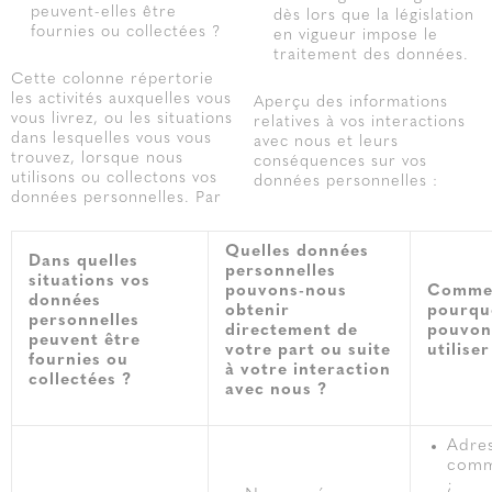
peuvent-elles être
dès lors que la législation
fournies ou collectées ?
en vigueur impose le
traitement des données.
Cette colonne répertorie
les activités auxquelles vous
Aperçu des informations
vous livrez, ou les situations
relatives à vos interactions
dans lesquelles vous vous
avec nous et leurs
trouvez, lorsque nous
conséquences sur vos
utilisons ou collectons vos
données personnelles :
données personnelles. Par
Quelles données
Dans quelles
personnelles
situations vos
pouvons-nous
Commen
données
obtenir
pourqu
personnelles
directement de
pouvon
peuvent être
votre part ou suite
utiliser
fournies ou
à votre interaction
collectées ?
avec nous ?
Adre
comm
;